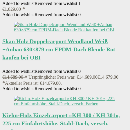
Added to wishlist
Removed from wishlist
1
€
1.829,00
Added to wishlist
Removed from wishlist
0
Skan Holz Doppelcarport Wendland Weiß
+Anbau 630×879 cm EPDM-Dach Blende Rot
kaufen bei OBI
Added to wishlist
Removed from wishlist
0
€
14.689,00
Ursprünglicher Preis war: €14.689,00
€
14.679,00
Aktueller Preis ist: €14.679,00.
Added to wishlist
Removed from wishlist
0
Kiehn-Holz Einzelcarport »KH 300 / KH 301«,
225 cm Einfahrtshöhe, Stahl-Dach, versch.