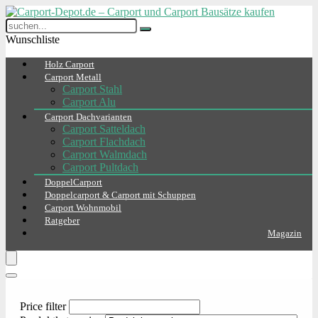
Wunschliste
Holz Carport
Carport Metall
Carport Stahl
Carport Alu
Carport Dachvarianten
Carport Satteldach
Carport Flachdach
Carport Walmdach
Carport Pultdach
DoppelCarport
Doppelcarport & Carport mit Schuppen
Carport Wohnmobil
Ratgeber
Magazin
Price filter