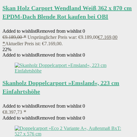
Skan Holz Carport Wendland Weiß 362 x 870 cm
EPDM-Dach Blende Rot kaufen bei OBI
Added to wishlist
Removed from wishlist
0
€
9.189,00
Ursprünglicher Preis war: €9.189,00
€
7.169,00
Aktueller Preis ist: €7.169,00.
22%
Added to wishlist
Removed from wishlist
0
Skanholz Doppelcarport »Emsland«, 223 cm
Einfahrtshöhe
Added to wishlist
Removed from wishlist
0
€
8.397,73
Added to wishlist
Removed from wishlist
0