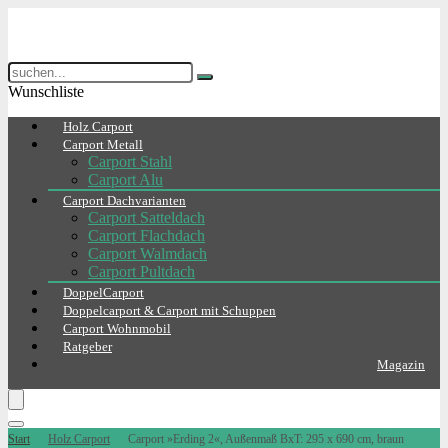
Wunschliste
Holz Carport
Carport Metall
Carport Stahl
Carport Alu
Carport Dachvarianten
Carport Satteldach
Carport Flachdach
Carport Walmdach
Carport Pultdach
DoppelCarport
Doppelcarport & Carport mit Schuppen
Carport Wohnmobil
Ratgeber
Magazin
Start
Holz Carport
Carport »Erding 2«, Außenmaß BxT: 295 x 690 cm, braun