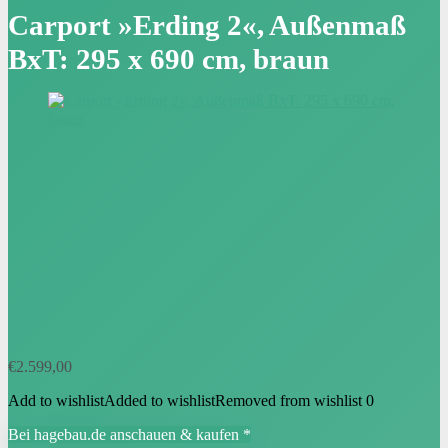
Carport »Erding 2«, Außenmaß
BxT: 295 x 690 cm, braun
€
2.599,00
Add to wishlist
Added to wishlist
Removed from wishlist
0
Bei hagebau.de anschauen & kaufen *