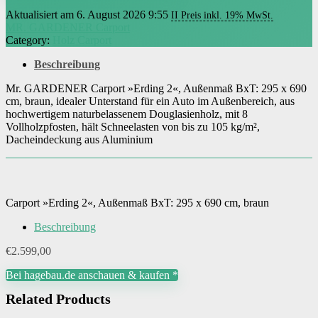
Aktualisiert am 6. August 2026 9:55
II Preis inkl. 19% MwSt.
MR. GARDENER Carport
Category:
Holz Carport
Beschreibung
Mr. GARDENER Carport »Erding 2«, Außenmaß BxT: 295 x 690
cm, braun, idealer Unterstand für ein Auto im Außenbereich, aus
hochwertigem naturbelassenem Douglasienholz, mit 8
Vollholzpfosten, hält Schneelasten von bis zu 105 kg/m²,
Dacheindeckung aus Aluminium
Carport »Erding 2«, Außenmaß BxT: 295 x 690 cm, braun
Beschreibung
€
2.599,00
Bei hagebau.de anschauen & kaufen *
Related Products