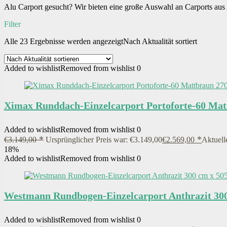
Alu Carport gesucht? Wir bieten eine große Auswahl an Carports au
Filter
Alle 23 Ergebnisse werden angezeigt
Nach Aktualität sortiert
Added to wishlist
Removed from wishlist
0
Ximax Runddach-Einzelcarport Portoforte-60 Matt
Added to wishlist
Removed from wishlist
0
€
3.149,00
Ursprünglicher Preis war: €3.149,00
€
2.569,00
Aktuelle
18%
Added to wishlist
Removed from wishlist
0
Westmann Rundbogen-Einzelcarport Anthrazit 300
Added to wishlist
Removed from wishlist
0