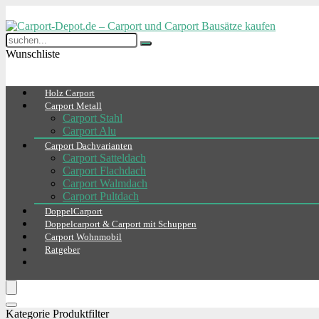
Wunschliste
Holz Carport
Carport Metall
Carport Stahl
Carport Alu
Carport Dachvarianten
Carport Satteldach
Carport Flachdach
Carport Walmdach
Carport Pultdach
DoppelCarport
Doppelcarport & Carport mit Schuppen
Carport Wohnmobil
Ratgeber
Kategorie Produktfilter