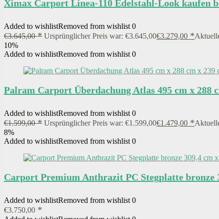
Ximax Carport Linea-110 Edelstahl-Look kaufen b
Added to wishlist
Removed from wishlist
0
€
3.645,00
Ursprünglicher Preis war: €3.645,00
€
3.279,00
Aktuelle
10%
Added to wishlist
Removed from wishlist
0
Palram Carport Überdachung Atlas 495 cm x 288 c
Added to wishlist
Removed from wishlist
0
€
1.599,00
Ursprünglicher Preis war: €1.599,00
€
1.479,00
Aktuelle
8%
Added to wishlist
Removed from wishlist
0
Carport Premium Anthrazit PC Stegplatte bronze 
Added to wishlist
Removed from wishlist
0
€
3.750,00