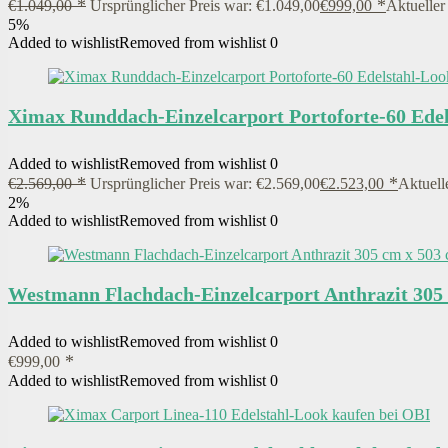
€
1.049,00
Ursprünglicher Preis war: €1.049,00
€
999,00
Aktueller 
5%
Added to wishlist
Removed from wishlist
0
Ximax Runddach-Einzelcarport Portoforte-60 Edel
Added to wishlist
Removed from wishlist
0
€
2.569,00
Ursprünglicher Preis war: €2.569,00
€
2.523,00
Aktuelle
2%
Added to wishlist
Removed from wishlist
0
Westmann Flachdach-Einzelcarport Anthrazit 305
Added to wishlist
Removed from wishlist
0
€
999,00
Added to wishlist
Removed from wishlist
0