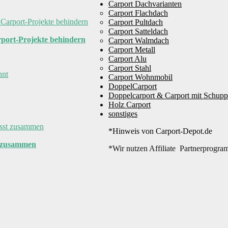
Carport Dachvarianten
Carport Flachdach
Carport Pultdach
Carport Satteldach
port-Projekte behindern
Carport Walmdach
Carport Metall
Carport Alu
Carport Stahl
Carport Wohnmobil
DoppelCarport
Doppelcarport & Carport mit Schup
Holz Carport
sonstiges
*Hinweis von Carport-Depot.de
t zusammen
*Wir nutzen Affiliate Partnerprogra