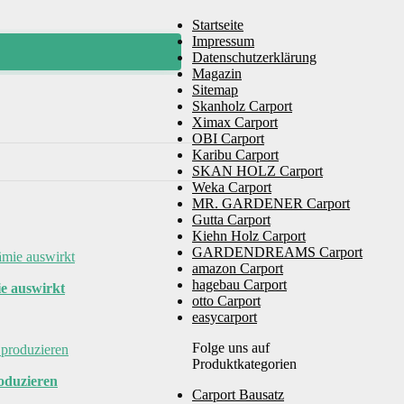
Startseite
Impressum
Datenschutzerklärung
Magazin
Sitemap
Skanholz Carport
Ximax Carport
OBI Carport
Karibu Carport
SKAN HOLZ Carport
Weka Carport
MR. GARDENER Carport
Gutta Carport
Kiehn Holz Carport
GARDENDREAMS Carport
amazon Carport
hagebau Carport
ie auswirkt
otto Carport
easycarport
Folge uns auf
Produktkategorien
roduzieren
Carport Bausatz