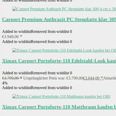
Added to wishlist
Removed from wishlist
0
Carport Premium Anthrazit PC Stegplatte klar 30
Added to wishlist
Removed from wishlist
0
€
3.949,00
Added to wishlist
Removed from wishlist
0
Ximax Carport Portoforte-110 Edelstahl-Look kau
Added to wishlist
Removed from wishlist
0
€
3.799,00
Ursprünglicher Preis war: €3.799,00
€
3.644,00
Aktuelle
4%
Added to wishlist
Removed from wishlist
0
Ximax Carport Portoforte-110 Mattbraun kaufen 