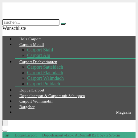
Wunschliste
Holz Carport
Carport Metall
Carport Stahl
Carport Alu
Carport Dachvarianten
Carport Satteldach
Carport Flachdach
Carport Walmdach
Carport Pultdach
DoppelCarport
Doppelcarport & Carport mit Schuppen
Carport Wohnmobil
Ratgeber
Magazin
Start
DoppelCarport
Doppelcarport »Eco«, Außenmaß BxT: 527 x 576 cm