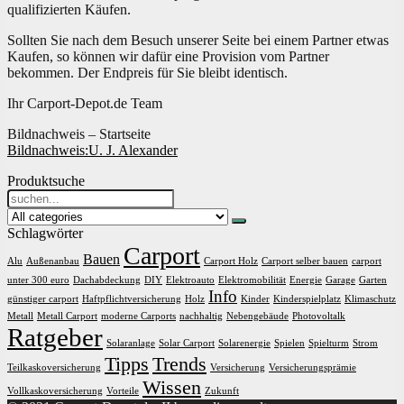
qualifizierten Käufen.
Sollten Sie nach dem Besuch unserer Seite bei einem Partner etwas
Kaufen, so können wir dafür eine Provision vom Partner
bekommen. Der Endpreis für Sie bleibt identisch.
Ihr Carport-Depot.de Team
Bildnachweis – Startseite
Bildnachweis:
U. J. Alexander
Produktsuche
Search
for:
Schlagwörter
Carport
Bauen
Alu
Außenanbau
Carport Holz
Carport selber bauen
carport
unter 300 euro
Dachabdeckung
DIY
Elektroauto
Elektromobilität
Energie
Garage
Garten
Info
günstiger carport
Haftpflichtversicherung
Holz
Kinder
Kinderspielplatz
Klimaschutz
Metall
Metall Carport
moderne Carports
nachhaltig
Nebengebäude
Photovoltalk
Ratgeber
Solaranlage
Solar Carport
Solarenergie
Spielen
Spielturm
Strom
Tipps
Trends
Teilkaskoversicherung
Versicherung
Versicherungsprämie
Wissen
Vollkaskoversicherung
Vorteile
Zukunft