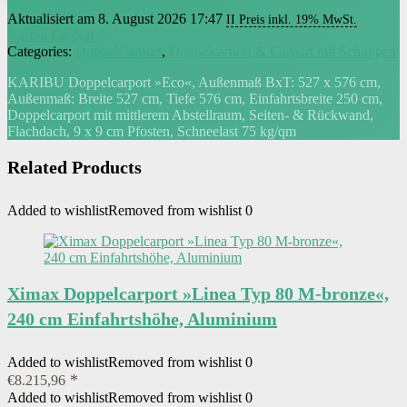
Aktualisiert am 8. August 2026 17:47
II Preis inkl. 19% MwSt.
Karibu Carport
Categories:
DoppelCarport
,
Doppelcarport & Carport mit Schuppen
KARIBU Doppelcarport »Eco«, Außenmaß BxT: 527 x 576 cm,
Außenmaß: Breite 527 cm, Tiefe 576 cm, Einfahrtsbreite 250 cm,
Doppelcarport mit mittlerem Abstellraum, Seiten- & Rückwand,
Flachdach, 9 x 9 cm Pfosten, Schneelast 75 kg/qm
Related Products
Added to wishlist
Removed from wishlist
0
Ximax Doppelcarport »Linea Typ 80 M-bronze«,
240 cm Einfahrtshöhe, Aluminium
Added to wishlist
Removed from wishlist
0
€
8.215,96
Added to wishlist
Removed from wishlist
0