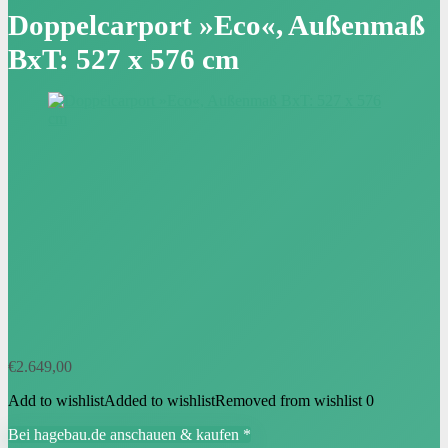
Doppelcarport »Eco«, Außenmaß
BxT: 527 x 576 cm
€
2.649,00
Add to wishlist
Added to wishlist
Removed from wishlist
0
Bei hagebau.de anschauen & kaufen *