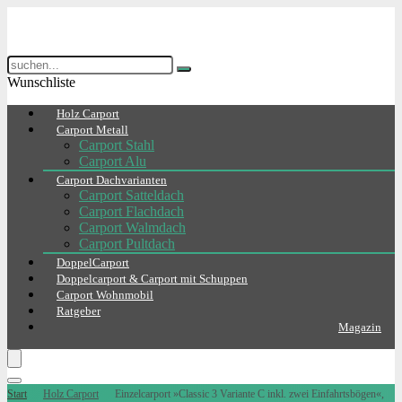
Wunschliste
Holz Carport
Carport Metall
Carport Stahl
Carport Alu
Carport Dachvarianten
Carport Satteldach
Carport Flachdach
Carport Walmdach
Carport Pultdach
DoppelCarport
Doppelcarport & Carport mit Schuppen
Carport Wohnmobil
Ratgeber
Magazin
Start
Holz Carport
Einzelcarport »Classic 3 Variante C inkl. zwei Einfahrtsbögen«,