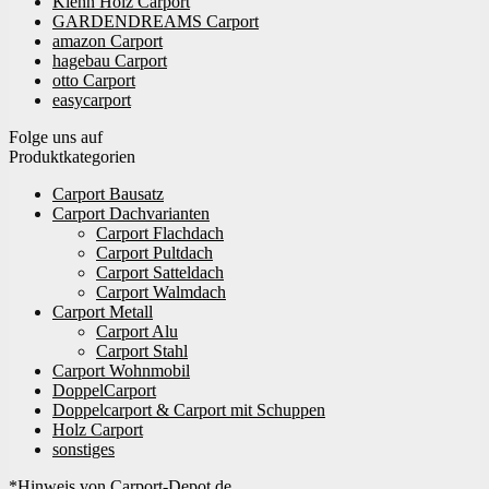
Kiehn Holz Carport
GARDENDREAMS Carport
amazon Carport
hagebau Carport
otto Carport
easycarport
Folge uns auf
Produktkategorien
Carport Bausatz
Carport Dachvarianten
Carport Flachdach
Carport Pultdach
Carport Satteldach
Carport Walmdach
Carport Metall
Carport Alu
Carport Stahl
Carport Wohnmobil
DoppelCarport
Doppelcarport & Carport mit Schuppen
Holz Carport
sonstiges
*Hinweis von Carport-Depot.de