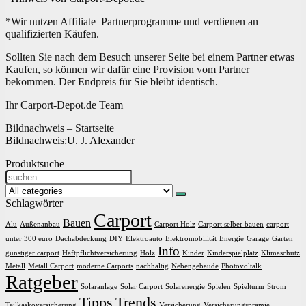
*Wir nutzen Affiliate Partnerprogramme und verdienen an
qualifizierten Käufen.
Sollten Sie nach dem Besuch unserer Seite bei einem Partner etwas
Kaufen, so können wir dafür eine Provision vom Partner
bekommen. Der Endpreis für Sie bleibt identisch.
Ihr Carport-Depot.de Team
Bildnachweis – Startseite
Bildnachweis:
U. J. Alexander
Produktsuche
Search
for:
Schlagwörter
Carport
Bauen
Alu
Außenanbau
Carport Holz
Carport selber bauen
carport
unter 300 euro
Dachabdeckung
DIY
Elektroauto
Elektromobilität
Energie
Garage
Garten
Info
günstiger carport
Haftpflichtversicherung
Holz
Kinder
Kinderspielplatz
Klimaschutz
Metall
Metall Carport
moderne Carports
nachhaltig
Nebengebäude
Photovoltalk
Ratgeber
Solaranlage
Solar Carport
Solarenergie
Spielen
Spielturm
Strom
Tipps
Trends
Teilkaskoversicherung
Versicherung
Versicherungsprämie