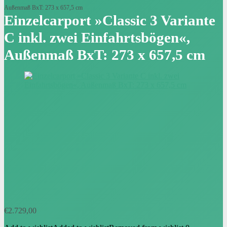
Außenmaß BxT: 273 x 657,5 cm
Einzelcarport »Classic 3 Variante
C inkl. zwei Einfahrtsbögen«,
Außenmaß BxT: 273 x 657,5 cm
€
2.729,00