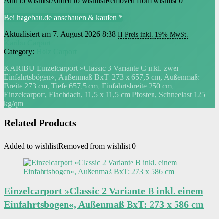
Add to wishlist
Added to wishlist
Removed from wishlist
0
Bei hagebau.de anschauen & kaufen *
Aktualisiert am 7. August 2026 8:38
II Preis inkl. 19% MwSt.
Karibu Carport
Category:
Holz Carport
KARIBU Einzelcarport »Classic 3 Variante C inkl. zwei
Einfahrtsbögen«, Außenmaß BxT: 273 x 657,5 cm, Außenmaß:
Breite 273 cm, Tiefe 657,5 cm, Einfahrtsbreite 250 cm,
Einzelcarport, Flachdach, 11,5 x 11,5 cm Pfosten, Schneelast 125
kg/qm
Related Products
Added to wishlist
Removed from wishlist
0
Einzelcarport »Classic 2 Variante B inkl. einem
Einfahrtsbogen«, Außenmaß BxT: 273 x 586 cm