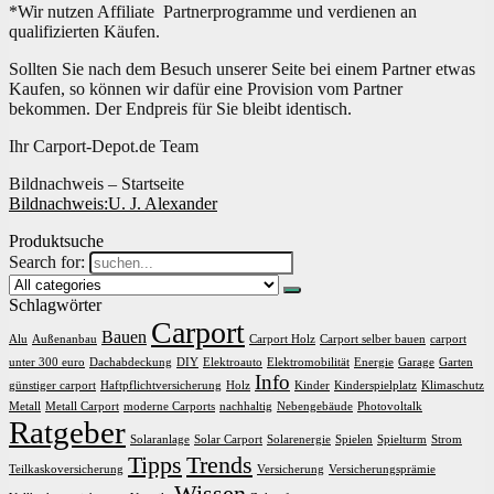
*Wir nutzen Affiliate Partnerprogramme und verdienen an
qualifizierten Käufen.
Sollten Sie nach dem Besuch unserer Seite bei einem Partner etwas
Kaufen, so können wir dafür eine Provision vom Partner
bekommen. Der Endpreis für Sie bleibt identisch.
Ihr Carport-Depot.de Team
Bildnachweis – Startseite
Bildnachweis:
U. J. Alexander
Produktsuche
Search for:
Schlagwörter
Carport
Bauen
Alu
Außenanbau
Carport Holz
Carport selber bauen
carport
unter 300 euro
Dachabdeckung
DIY
Elektroauto
Elektromobilität
Energie
Garage
Garten
Info
günstiger carport
Haftpflichtversicherung
Holz
Kinder
Kinderspielplatz
Klimaschutz
Metall
Metall Carport
moderne Carports
nachhaltig
Nebengebäude
Photovoltalk
Ratgeber
Solaranlage
Solar Carport
Solarenergie
Spielen
Spielturm
Strom
Tipps
Trends
Teilkaskoversicherung
Versicherung
Versicherungsprämie
Wissen