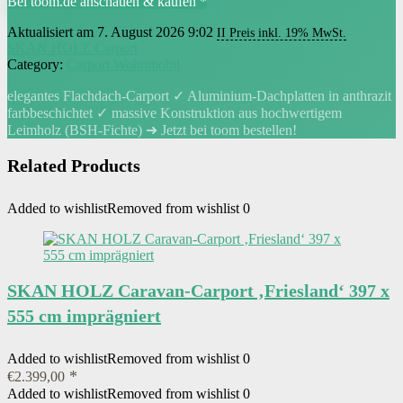
Bei toom.de anschauen & kaufen *
Aktualisiert am 7. August 2026 9:02
II Preis inkl. 19% MwSt.
SKAN HOLZ Carport
Category:
Carport Wohnmobil
elegantes Flachdach-Carport ✓ Aluminium-Dachplatten in anthrazit
farbbeschichtet ✓ massive Konstruktion aus hochwertigem
Leimholz (BSH-Fichte) ➜ Jetzt bei toom bestellen!
Related Products
Added to wishlist
Removed from wishlist
0
SKAN HOLZ Caravan-Carport ‚Friesland‘ 397 x
555 cm imprägniert
Added to wishlist
Removed from wishlist
0
€
2.399,00
Added to wishlist
Removed from wishlist
0