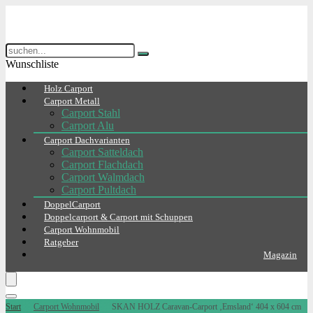
Wunschliste
Holz Carport
Carport Metall
Carport Stahl
Carport Alu
Carport Dachvarianten
Carport Satteldach
Carport Flachdach
Carport Walmdach
Carport Pultdach
DoppelCarport
Doppelcarport & Carport mit Schuppen
Carport Wohnmobil
Ratgeber
Magazin
Start
Carport Wohnmobil
SKAN HOLZ Caravan-Carport ‚Emsland‘ 404 x 604 cm