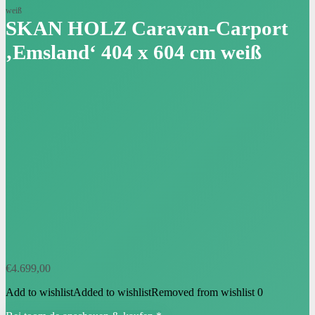
weiß
SKAN HOLZ Caravan-Carport
‚Emsland‘ 404 x 604 cm weiß
€
4.699,00
Add to wishlist
Added to wishlist
Removed from wishlist
0