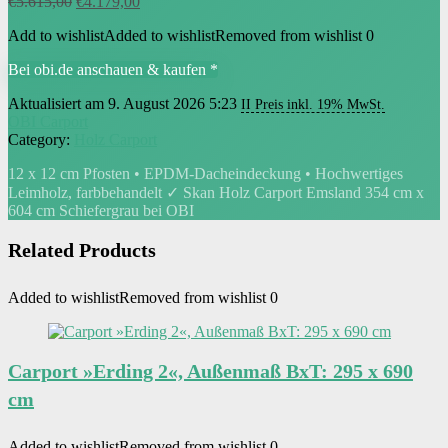
Ursprünglicher
Aktueller
€
5.615,00
€
4.179,00
Preis
Preis
Add to wishlist
Added to wishlist
Removed from wishlist
0
war:
ist:
€5.615,00
€4.179,00.
Bei obi.de anschauen & kaufen *
Aktualisiert am 9. August 2026 5:23
II Preis inkl. 19% MwSt.
OBI Carport
Category:
Holz Carport
12 x 12 cm Pfosten • EPDM-Dacheindeckung • Hochwertiges
Leimholz, farbbehandelt ✓ Skan Holz Carport Emsland 354 cm x
604 cm Schiefergrau bei OBI
Related Products
Added to wishlist
Removed from wishlist
0
Carport »Erding 2«, Außenmaß BxT: 295 x 690
cm
Added to wishlist
Removed from wishlist
0