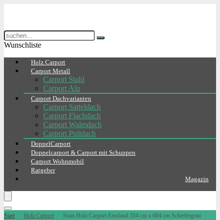
Wunschliste
Holz Carport
Carport Metall
Carport Stahl
Carport Alu
Carport Dachvarianten
Carport Satteldach
Carport Flachdach
Carport Walmdach
Carport Pultdach
DoppelCarport
Doppelcarport & Carport mit Schuppen
Carport Wohnmobil
Ratgeber
Magazin
Start
Holz Carport
Skan Holz Carport Emsland 354 cm x 604 cm Schiefergrau