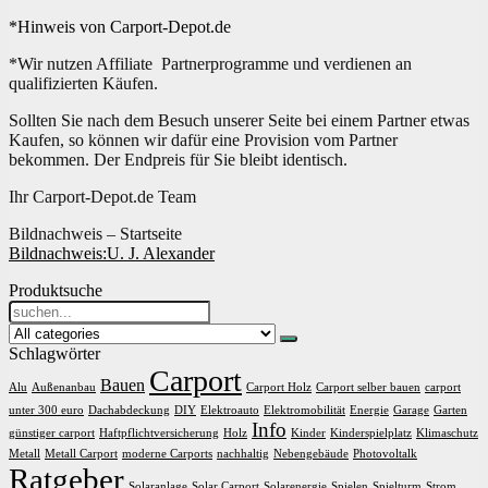
*Hinweis von Carport-Depot.de
*Wir nutzen Affiliate Partnerprogramme und verdienen an
qualifizierten Käufen.
Sollten Sie nach dem Besuch unserer Seite bei einem Partner etwas
Kaufen, so können wir dafür eine Provision vom Partner
bekommen. Der Endpreis für Sie bleibt identisch.
Ihr Carport-Depot.de Team
Bildnachweis – Startseite
Bildnachweis:
U. J. Alexander
Produktsuche
Search
for:
Schlagwörter
Carport
Bauen
Alu
Außenanbau
Carport Holz
Carport selber bauen
carport
unter 300 euro
Dachabdeckung
DIY
Elektroauto
Elektromobilität
Energie
Garage
Garten
Info
günstiger carport
Haftpflichtversicherung
Holz
Kinder
Kinderspielplatz
Klimaschutz
Metall
Metall Carport
moderne Carports
nachhaltig
Nebengebäude
Photovoltalk
Ratgeber
Solaranlage
Solar Carport
Solarenergie
Spielen
Spielturm
Strom