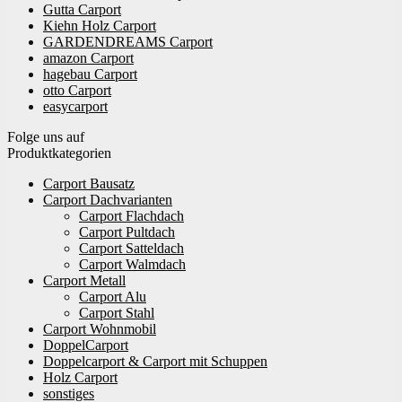
Gutta Carport
Kiehn Holz Carport
GARDENDREAMS Carport
amazon Carport
hagebau Carport
otto Carport
easycarport
Folge uns auf
Produktkategorien
Carport Bausatz
Carport Dachvarianten
Carport Flachdach
Carport Pultdach
Carport Satteldach
Carport Walmdach
Carport Metall
Carport Alu
Carport Stahl
Carport Wohnmobil
DoppelCarport
Doppelcarport & Carport mit Schuppen
Holz Carport
sonstiges