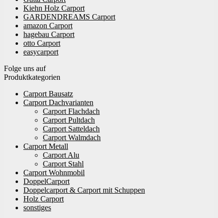
Kiehn Holz Carport
GARDENDREAMS Carport
amazon Carport
hagebau Carport
otto Carport
easycarport
Folge uns auf
Produktkategorien
Carport Bausatz
Carport Dachvarianten
Carport Flachdach
Carport Pultdach
Carport Satteldach
Carport Walmdach
Carport Metall
Carport Alu
Carport Stahl
Carport Wohnmobil
DoppelCarport
Doppelcarport & Carport mit Schuppen
Holz Carport
sonstiges