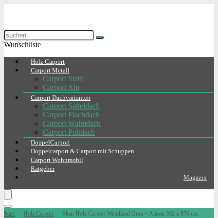
Wunschliste
Holz Carport
Carport Metall
Carport Stahl
Carport Alu
Carport Dachvarianten
Carport Satteldach
Carport Flachdach
Carport Walmdach
Carport Pultdach
DoppelCarport
Doppelcarport & Carport mit Schuppen
Carport Wohnmobil
Ratgeber
Magazin
Start
Holz Carport
Skan Holz Carport Wendland Grau + Anbau 362 x 870 cm