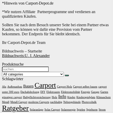
*Hinweis von Carport-Depot.de
*Wir nutzen Affiliate Partnerprogramme und verdienen an
qualifizierten Käufen.
Sollten Sie nach dem Besuch unserer Seite bei einem Partner etwas
Kaufen, so können wir dafür eine Provision vom Partner
bekommen. Der Endpreis für Sie bleibt identisch.
Ihr Carport-Depot.de Team
Bildnachweis – Startseite
Bildnachweis:
U. J. Alexander
Produktsuche
Search
for:
Schlagwörter
Carport
Bauen
Alu
Außenanbau
Carport Holz
Carport selber bauen
carport
unter 300 euro
Dachabdeckung
DIY
Elektroauto
Elektromobilität
Energie
Garage
Garten
Info
günstiger carport
Haftpflichtversicherung
Holz
Kinder
Kinderspielplatz
Klimaschutz
Metall
Metall Carport
moderne Carports
nachhaltig
Nebengebäude
Photovoltalk
Ratgeber
Solaranlage
Solar Carport
Solarenergie
Spielen
Spielturm
Strom