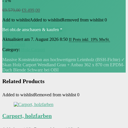
- 1%
Ursprünglicher
Aktueller
€
9.579,00
€
9.499,00
Preis
Preis
Add to wishlist
Added to wishlist
Removed from wishlist
0
war:
ist:
€9.579,00
€9.499,00.
Bei obi.de anschauen & kaufen *
Aktualisiert am 7. August 2026 8:50
II Preis inkl. 19% MwSt.
OBI Carport
Category:
Holz Carport
Massive Konstruktion aus hochwertigem Leimholz (BSH-Fichte) ✓
Skan Holz Carport Wendland Grau + Anbau 362 x 870 cm EPDM-
Dach Blende Schwarz bei OBI
Related Products
Added to wishlist
Removed from wishlist
0
Carport, holzfarben