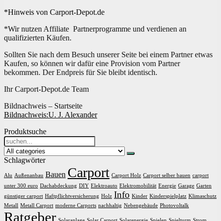
*Hinweis von Carport-Depot.de
*Wir nutzen Affiliate Partnerprogramme und verdienen an
qualifizierten Käufen.
Sollten Sie nach dem Besuch unserer Seite bei einem Partner etwas
Kaufen, so können wir dafür eine Provision vom Partner
bekommen. Der Endpreis für Sie bleibt identisch.
Ihr Carport-Depot.de Team
Bildnachweis – Startseite
Bildnachweis:
U. J. Alexander
Produktsuche
Search
for:
Schlagwörter
Carport
Bauen
Alu
Außenanbau
Carport Holz
Carport selber bauen
carport
unter 300 euro
Dachabdeckung
DIY
Elektroauto
Elektromobilität
Energie
Garage
Garten
Info
günstiger carport
Haftpflichtversicherung
Holz
Kinder
Kinderspielplatz
Klimaschutz
Metall
Metall Carport
moderne Carports
nachhaltig
Nebengebäude
Photovoltalk
Ratgeber
Solaranlage
Solar Carport
Solarenergie
Spielen
Spielturm
Strom