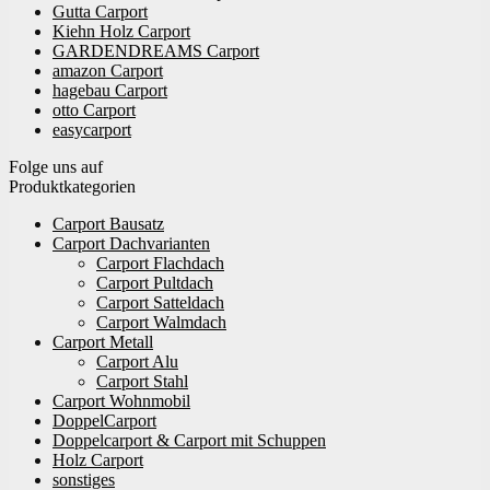
Gutta Carport
Kiehn Holz Carport
GARDENDREAMS Carport
amazon Carport
hagebau Carport
otto Carport
easycarport
Folge uns auf
Produktkategorien
Carport Bausatz
Carport Dachvarianten
Carport Flachdach
Carport Pultdach
Carport Satteldach
Carport Walmdach
Carport Metall
Carport Alu
Carport Stahl
Carport Wohnmobil
DoppelCarport
Doppelcarport & Carport mit Schuppen
Holz Carport
sonstiges