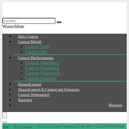
Wunschliste
Holz Carport
Carport Metall
Carport Stahl
Carport Alu
Carport Dachvarianten
Carport Satteldach
Carport Flachdach
Carport Walmdach
Carport Pultdach
DoppelCarport
Doppelcarport & Carport mit Schuppen
Carport Wohnmobil
Ratgeber
Magazin
Start
Holz Carport
Skan Holz Carport Wendland Natur 409 x 628 cm EPDM-Dach