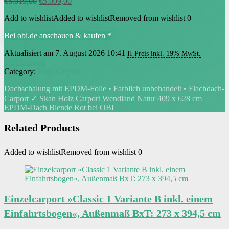
Ursprünglicher
Aktueller
€
5.019,00
€
5.009,00
Preis
Preis
Add to wishlist
Added to wishlist
Removed from wishlist
0
war:
ist:
€5.019,00
€5.009,00.
Bei obi.de anschauen & kaufen *
Aktualisiert am 7. August 2026 10:41
II Preis inkl. 19% MwSt.
OBI Carport
Category:
Holz Carport
Dachschalung mit EPDM-Folie • Farblich unbehandelt • Flachdach-
Carport ✓ Skan Holz Carport Wendland Natur 409 x 628 cm
EPDM-Dach Blende Rot bei OBI
Related Products
Added to wishlist
Removed from wishlist
0
Einzelcarport »Classic 1 Variante B inkl. einem
Einfahrtsbogen«, Außenmaß BxT: 273 x 394,5 cm