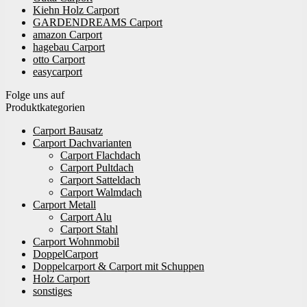
Kiehn Holz Carport
GARDENDREAMS Carport
amazon Carport
hagebau Carport
otto Carport
easycarport
Folge uns auf
Produktkategorien
Carport Bausatz
Carport Dachvarianten
Carport Flachdach
Carport Pultdach
Carport Satteldach
Carport Walmdach
Carport Metall
Carport Alu
Carport Stahl
Carport Wohnmobil
DoppelCarport
Doppelcarport & Carport mit Schuppen
Holz Carport
sonstiges