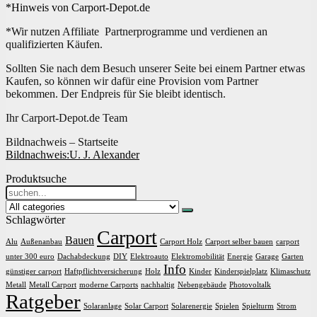
*Hinweis von Carport-Depot.de
*Wir nutzen Affiliate Partnerprogramme und verdienen an
qualifizierten Käufen.
Sollten Sie nach dem Besuch unserer Seite bei einem Partner etwas
Kaufen, so können wir dafür eine Provision vom Partner
bekommen. Der Endpreis für Sie bleibt identisch.
Ihr Carport-Depot.de Team
Bildnachweis – Startseite
Bildnachweis:
U. J. Alexander
Produktsuche
Search
for:
Schlagwörter
Carport
Bauen
Alu
Außenanbau
Carport Holz
Carport selber bauen
carport
unter 300 euro
Dachabdeckung
DIY
Elektroauto
Elektromobilität
Energie
Garage
Garten
Info
günstiger carport
Haftpflichtversicherung
Holz
Kinder
Kinderspielplatz
Klimaschutz
Metall
Metall Carport
moderne Carports
nachhaltig
Nebengebäude
Photovoltalk
Ratgeber
Solaranlage
Solar Carport
Solarenergie
Spielen
Spielturm
Strom