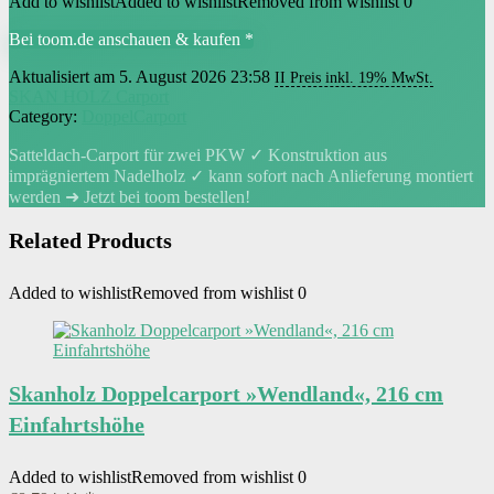
Add to wishlist
Added to wishlist
Removed from wishlist
0
Bei toom.de anschauen & kaufen *
Aktualisiert am 5. August 2026 23:58
II Preis inkl. 19% MwSt.
SKAN HOLZ Carport
Category:
DoppelCarport
Satteldach-Carport für zwei PKW ✓ Konstruktion aus
imprägniertem Nadelholz ✓ kann sofort nach Anlieferung montiert
werden ➜ Jetzt bei toom bestellen!
Related Products
Added to wishlist
Removed from wishlist
0
Skanholz Doppelcarport »Wendland«, 216 cm
Einfahrtshöhe
Added to wishlist
Removed from wishlist
0