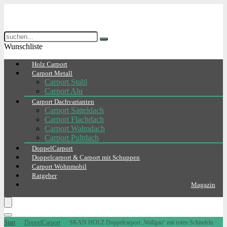
Wunschliste
Holz Carport
Carport Metall
Carport Stahl
Carport Alu
Carport Dachvarianten
Carport Satteldach
Carport Flachdach
Carport Walmdach
Carport Pultdach
DoppelCarport
Doppelcarport & Carport mit Schuppen
Carport Wohnmobil
Ratgeber
Magazin
Start
DoppelCarport
SKAN HOLZ Doppelcarport ‚Wallgau‘ mit roten Schindeln