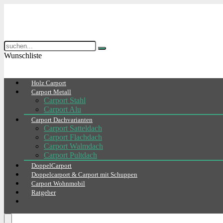
Wunschliste
Holz Carport
Carport Metall
Carport Stahl
Carport Alu
Carport Dachvarianten
Carport Satteldach
Carport Flachdach
Carport Walmdach
Carport Pultdach
DoppelCarport
Doppelcarport & Carport mit Schuppen
Carport Wohnmobil
Ratgeber