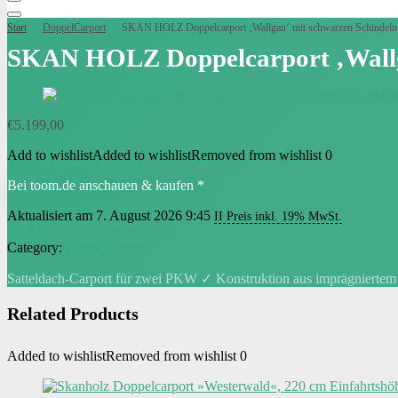
Start
DoppelCarport
SKAN HOLZ Doppelcarport ‚Wallgau‘ mit schwarzen Schindeln 
SKAN HOLZ Doppelcarport ‚Wallga
€
5.199,00
Add to wishlist
Added to wishlist
Removed from wishlist
0
Bei toom.de anschauen & kaufen *
Aktualisiert am 7. August 2026 9:45
II Preis inkl. 19% MwSt.
SKAN HOLZ Carport
Category:
DoppelCarport
Satteldach-Carport für zwei PKW ✓ Konstruktion aus imprägniertem N
Related Products
Added to wishlist
Removed from wishlist
0