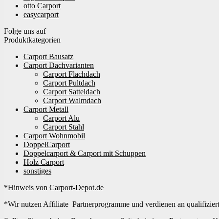
otto Carport
easycarport
Folge uns auf
Produktkategorien
Carport Bausatz
Carport Dachvarianten
Carport Flachdach
Carport Pultdach
Carport Satteldach
Carport Walmdach
Carport Metall
Carport Alu
Carport Stahl
Carport Wohnmobil
DoppelCarport
Doppelcarport & Carport mit Schuppen
Holz Carport
sonstiges
*Hinweis von Carport-Depot.de
*Wir nutzen Affiliate Partnerprogramme und verdienen an qualifizier