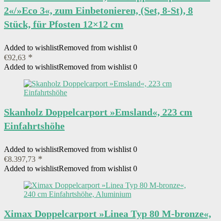
2«/»Eco 3«, zum Einbetonieren, (Set, 8-St), 8
Stück, für Pfosten 12×12 cm
Added to wishlist
Removed from wishlist
0
€
92,63
Added to wishlist
Removed from wishlist
0
Skanholz Doppelcarport »Emsland«, 223 cm
Einfahrtshöhe
Added to wishlist
Removed from wishlist
0
€
8.397,73
Added to wishlist
Removed from wishlist
0
Ximax Doppelcarport »Linea Typ 80 M-bronze«,