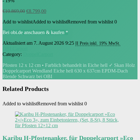
- 19%
Ursprünglicher
Aktueller
€
10.869,00
€
8.799,00
Preis
Preis
Add to wishlist
Added to wishlist
Removed from wishlist
0
war:
ist:
€10.869,00
€8.799,00.
Bei obi.de anschauen & kaufen *
Aktualisiert am 7. August 2026 9:25
II Preis inkl. 19% MwSt.
OBI Carport
Category:
DoppelCarport
Pfosten 12 x 12 cm • Farblich behandelt in Eiche hell ✓ Skan Holz
Doppelcarport Wendland Eiche hell 630 x 637cm EPDM-Dach
Blende Schwarz bei OBI
Related Products
Added to wishlist
Removed from wishlist
0
Karibu H-Pfostenanker, für Doppelcarport »Eco