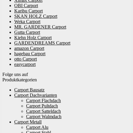
Ximax Carport
OBI Carport
Karibu Carport
SKAN HOLZ Carport
Weka Carport
MR. GARDENER Carport
Gutta Carport
Kiehn Holz Carport
GARDENDREAMS Carport
amazon Carport
hagebau Carport
otto Carport
easycarport
Folge uns auf
Produktkategorien
Carport Bausatz
Carport Dachvarianten
Carport Flachdach
Carport Pultdach
Carport Satteldach
Carport Walmdach
Carport Metall
Carport Alu
Carport Stahl