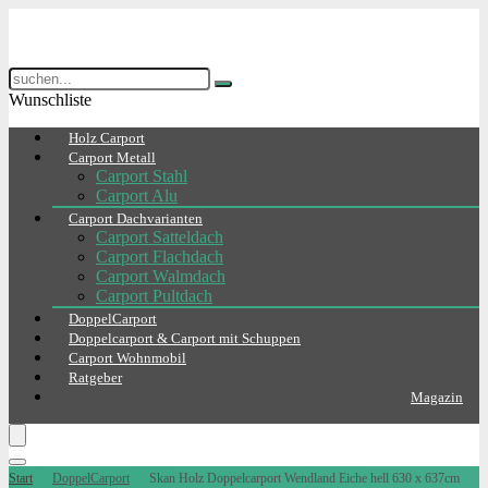
Wunschliste
Holz Carport
Carport Metall
Carport Stahl
Carport Alu
Carport Dachvarianten
Carport Satteldach
Carport Flachdach
Carport Walmdach
Carport Pultdach
DoppelCarport
Doppelcarport & Carport mit Schuppen
Carport Wohnmobil
Ratgeber
Magazin
Start
DoppelCarport
Skan Holz Doppelcarport Wendland Eiche hell 630 x 637cm