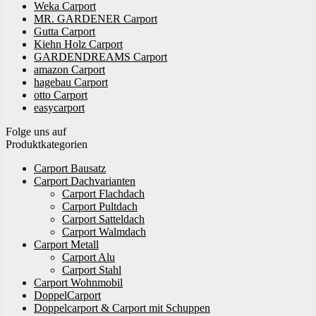
Weka Carport
MR. GARDENER Carport
Gutta Carport
Kiehn Holz Carport
GARDENDREAMS Carport
amazon Carport
hagebau Carport
otto Carport
easycarport
Folge uns auf
Produktkategorien
Carport Bausatz
Carport Dachvarianten
Carport Flachdach
Carport Pultdach
Carport Satteldach
Carport Walmdach
Carport Metall
Carport Alu
Carport Stahl
Carport Wohnmobil
DoppelCarport
Doppelcarport & Carport mit Schuppen