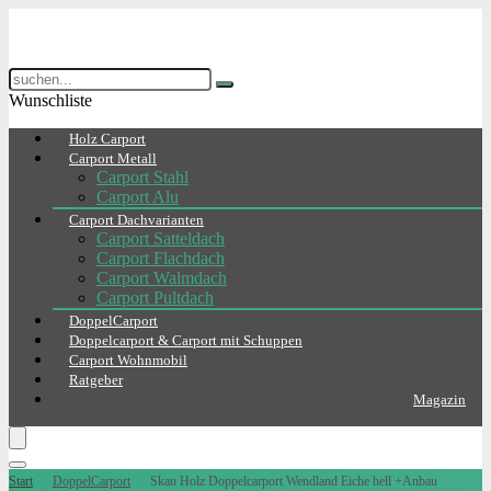
Wunschliste
Holz Carport
Carport Metall
Carport Stahl
Carport Alu
Carport Dachvarianten
Carport Satteldach
Carport Flachdach
Carport Walmdach
Carport Pultdach
DoppelCarport
Doppelcarport & Carport mit Schuppen
Carport Wohnmobil
Ratgeber
Magazin
Start
DoppelCarport
Skan Holz Doppelcarport Wendland Eiche hell +Anbau