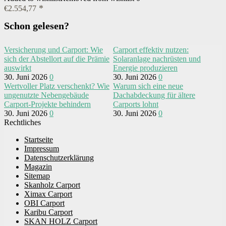
€
2.554,77
Schon gelesen?
Versicherung und Carport: Wie
Carport effektiv nutzen:
sich der Abstellort auf die Prämie
Solaranlage nachrüsten und
auswirkt
Energie produzieren
30. Juni 2026
0
30. Juni 2026
0
Wertvoller Platz verschenkt? Wie
Warum sich eine neue
ungenutzte Nebengebäude
Dachabdeckung für ältere
Carport-Projekte behindern
Carports lohnt
30. Juni 2026
0
30. Juni 2026
0
Rechtliches
Startseite
Impressum
Datenschutzerklärung
Magazin
Sitemap
Skanholz Carport
Ximax Carport
OBI Carport
Karibu Carport
SKAN HOLZ Carport