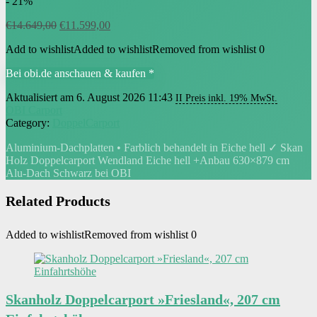
- 21%
Ursprünglicher
Aktueller
€
14.649,00
€
11.599,00
Preis
Preis
Add to wishlist
Added to wishlist
Removed from wishlist
0
war:
ist:
€14.649,00
€11.599,00.
Bei obi.de anschauen & kaufen *
Aktualisiert am 6. August 2026 11:43
II Preis inkl. 19% MwSt.
OBI Carport
Category:
DoppelCarport
Aluminium-Dachplatten • Farblich behandelt in Eiche hell ✓ Skan
Holz Doppelcarport Wendland Eiche hell +Anbau 630×879 cm
Alu-Dach Schwarz bei OBI
Related Products
Added to wishlist
Removed from wishlist
0
Skanholz Doppelcarport »Friesland«, 207 cm