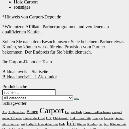
Holz Carport
sonstiges
*Hinweis von Carport-Depot.de
*Wir nutzen Affiliate Partnerprogramme und verdienen an
qualifizierten Käufen.
Sollten Sie nach dem Besuch unserer Seite bei einem Partner etwas
Kaufen, so können wir dafür eine Provision vom Partner
bekommen. Der Endpreis für Sie bleibt identisch.
Ihr Carport-Depot.de Team
Bildnachweis – Startseite
Bildnachweis:
U. J. Alexander
Produktsuche
Search
for:
Schlagwörter
Carport
Bauen
Alu
Außenanbau
Carport Holz
Carport selber bauen
carport
unter 300 euro
Dachabdeckung
DIY
Elektroauto
Elektromobilität
Energie
Garage
Garten
Info
günstiger carport
Haftpflichtversicherung
Holz
Kinder
Kinderspielplatz
Klimaschutz