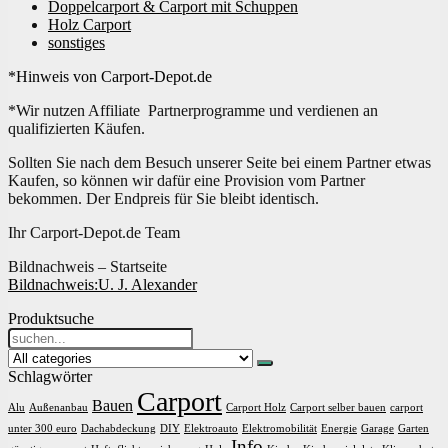
Doppelcarport & Carport mit Schuppen
Holz Carport
sonstiges
*Hinweis von Carport-Depot.de
*Wir nutzen Affiliate Partnerprogramme und verdienen an
qualifizierten Käufen.
Sollten Sie nach dem Besuch unserer Seite bei einem Partner etwas
Kaufen, so können wir dafür eine Provision vom Partner
bekommen. Der Endpreis für Sie bleibt identisch.
Ihr Carport-Depot.de Team
Bildnachweis – Startseite
Bildnachweis:
U. J. Alexander
Produktsuche
Search
for:
Schlagwörter
Carport
Bauen
Alu
Außenanbau
Carport Holz
Carport selber bauen
carport
unter 300 euro
Dachabdeckung
DIY
Elektroauto
Elektromobilität
Energie
Garage
Garten
Info