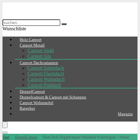
Wunschliste
Holz Carport
Carport Metall
Carport Stahl
Carport Alu
Carport Dachvarianten
Carport Satteldach
Carport Flachdach
Carport Walmdach
Carport Pultdach
DoppelCarport
Doppelcarport & Carport mit Schuppen
Carport Wohnmobil
Ratgeber
Magazin
Start
DoppelCarport
Skan Holz Doppelcarport Wendland Schiefergrau +Anbau