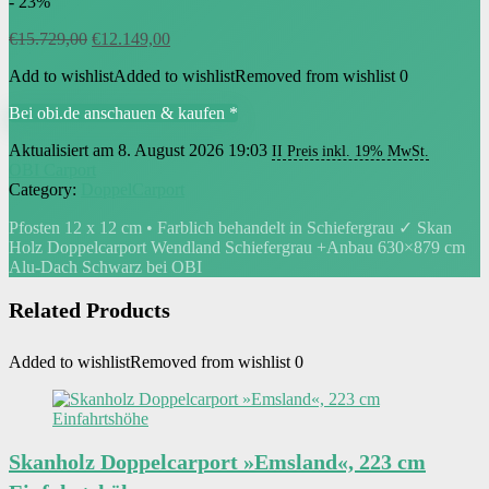
- 23%
Ursprünglicher
Aktueller
€
15.729,00
€
12.149,00
Preis
Preis
Add to wishlist
Added to wishlist
Removed from wishlist
0
war:
ist:
€15.729,00
€12.149,00.
Bei obi.de anschauen & kaufen *
Aktualisiert am 8. August 2026 19:03
II Preis inkl. 19% MwSt.
OBI Carport
Category:
DoppelCarport
Pfosten 12 x 12 cm • Farblich behandelt in Schiefergrau ✓ Skan
Holz Doppelcarport Wendland Schiefergrau +Anbau 630×879 cm
Alu-Dach Schwarz bei OBI
Related Products
Added to wishlist
Removed from wishlist
0
Skanholz Doppelcarport »Emsland«, 223 cm