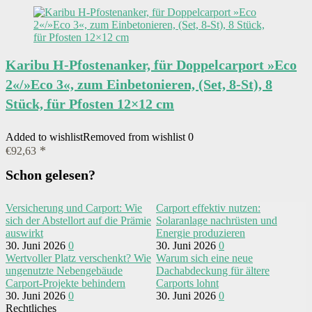
Karibu H-Pfostenanker, für Doppelcarport »Eco
2«/»Eco 3«, zum Einbetonieren, (Set, 8-St), 8
Stück, für Pfosten 12×12 cm
Added to wishlist
Removed from wishlist
0
€
92,63
Schon gelesen?
Versicherung und Carport: Wie
Carport effektiv nutzen:
sich der Abstellort auf die Prämie
Solaranlage nachrüsten und
auswirkt
Energie produzieren
30. Juni 2026
0
30. Juni 2026
0
Wertvoller Platz verschenkt? Wie
Warum sich eine neue
ungenutzte Nebengebäude
Dachabdeckung für ältere
Carport-Projekte behindern
Carports lohnt
30. Juni 2026
0
30. Juni 2026
0
Rechtliches