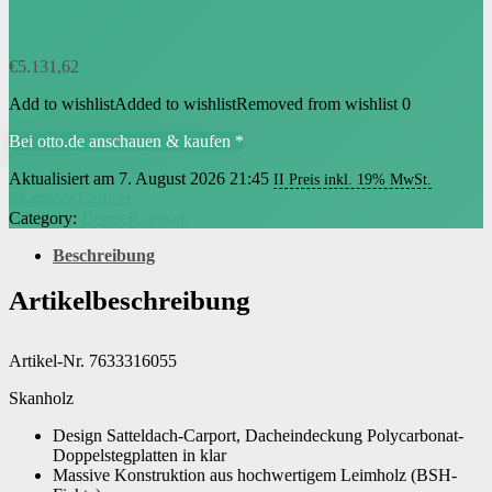
€
5.131,62
Add to wishlist
Added to wishlist
Removed from wishlist
0
Bei otto.de anschauen & kaufen *
Aktualisiert am 7. August 2026 21:45
II Preis inkl. 19% MwSt.
Skanholz Carport
Category:
DoppelCarport
Beschreibung
Artikelbeschreibung
Artikel-Nr. 7633316055
Skanholz
Design Satteldach-Carport, Dacheindeckung Polycarbonat-
Doppelstegplatten in klar
Massive Konstruktion aus hochwertigem Leimholz (BSH-