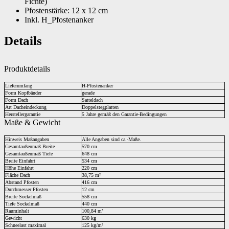
Fichte)
Pfostenstärke: 12 x 12 cm
Inkl. H_Pfostenanker
Details
Produktdetails
Lieferumfang
H-Pfostenanker
Form Kopfbänder
gerade
Form Dach
Satteldach
Art Dacheindeckung
Doppelstegplatten
Herstellergarantie
5 Jahre gemäß den Garantie-Bedingungen
Maße & Gewicht
Hinweis Maßangaben
Alle Angaben sind ca.-Maße.
Gesamtaußenmaß Breite
570 cm
Gesamtaußenmaß Tiefe
648 cm
Breite Einfahrt
534 cm
Höhe Einfahrt
220 cm
Fläche Dach
38,75 m²
Abstand Pfosten
416 cm
Durchmesser Pfosten
12 cm
Breite Sockelmaß
558 cm
Tiefe Sockelmaß
440 cm
Rauminhalt
100,84 m³
Gewicht
630 kg
Schneelast maximal
125 kg/m²