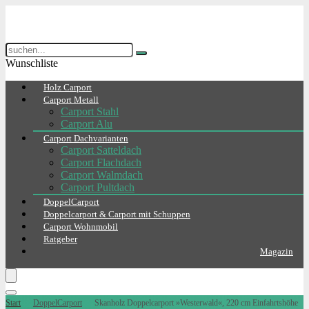
Wunschliste
Holz Carport
Carport Metall
Carport Stahl
Carport Alu
Carport Dachvarianten
Carport Satteldach
Carport Flachdach
Carport Walmdach
Carport Pultdach
DoppelCarport
Doppelcarport & Carport mit Schuppen
Carport Wohnmobil
Ratgeber
Magazin
Start
DoppelCarport
Skanholz Doppelcarport »Westerwald«, 220 cm Einfahrtshöhe