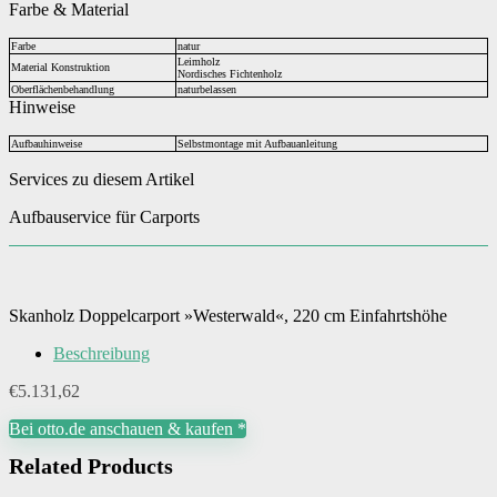
Farbe & Material
Farbe
natur
Leimholz
Material Konstruktion
Nordisches Fichtenholz
Oberflächenbehandlung
naturbelassen
Hinweise
Aufbauhinweise
Selbstmontage mit Aufbauanleitung
Services zu diesem Artikel
Aufbauservice für Carports
Skanholz Doppelcarport »Westerwald«, 220 cm Einfahrtshöhe
Beschreibung
€
5.131,62
Bei otto.de anschauen & kaufen *
Related Products