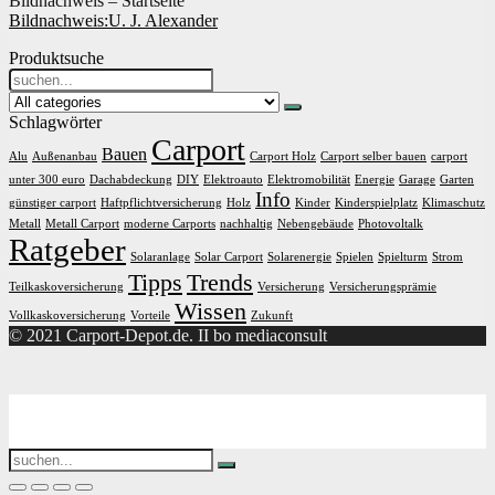
Bildnachweis – Startseite
Bildnachweis:
U. J. Alexander
Produktsuche
Search
for:
Schlagwörter
Carport
Bauen
Alu
Außenanbau
Carport Holz
Carport selber bauen
carport
unter 300 euro
Dachabdeckung
DIY
Elektroauto
Elektromobilität
Energie
Garage
Garten
Info
günstiger carport
Haftpflichtversicherung
Holz
Kinder
Kinderspielplatz
Klimaschutz
Metall
Metall Carport
moderne Carports
nachhaltig
Nebengebäude
Photovoltalk
Ratgeber
Solaranlage
Solar Carport
Solarenergie
Spielen
Spielturm
Strom
Tipps
Trends
Teilkaskoversicherung
Versicherung
Versicherungsprämie
Wissen
Vollkaskoversicherung
Vorteile
Zukunft
© 2021 Carport-Depot.de. II bo mediaconsult