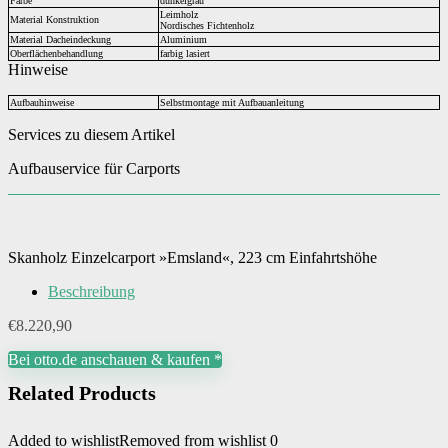
Farbe
dunkelgrau
Leimholz
Material Konstruktion
Nordisches Fichtenholz
Material Dacheindeckung
Aluminium
Oberflächenbehandlung
farbig lasiert
Hinweise
Aufbauhinweise
Selbstmontage mit Aufbauanleitung
Services zu diesem Artikel
Aufbauservice für Carports
Skanholz Einzelcarport »Emsland«, 223 cm Einfahrtshöhe
Beschreibung
€
8.220,90
Bei otto.de anschauen & kaufen *
Related Products
Added to wishlist
Removed from wishlist
0