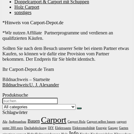
Doppelcarport & Carport mit Schuppen
Holz Carport
sonstiges
*Hinweis von Carport-Depot.de
*Wir nutzen Affiliate Partnerprogramme und verdienen an
qualifizierten Käufen.
Sollten Sie nach dem Besuch unserer Seite bei einem Partner etwas
Kaufen, so können wir dafür eine Provision vom Partner
bekommen. Der Endpreis für Sie bleibt identisch.
Ihr Carport-Depot.de Team
Bildnachweis – Startseite
Bildnachweis:
U. J. Alexander
Produktsuche
Search
for:
Schlagwörter
Carport
Bauen
Alu
Außenanbau
Carport Holz
Carport selber bauen
carport
unter 300 euro
Dachabdeckung
DIY
Elektroauto
Elektromobilität
Energie
Garage
Garten
Info