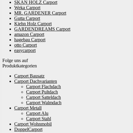
SKAN HOLZ Carport
Weka Carport
MR. GARDENER Carport
Gutta Carport
Kiehn Holz Carport
GARDENDREAMS Carport
amazon Carport
hagebau Carport
otto Carport
easycarport
Folge uns auf
Produktkategorien
Carport Bausatz
Carport Dachvarianten
Carport Flachdach
Carport Pultdach
Carport Satteldach
Carport Walmdach
Carport Metall
Carport Alu
Carport Stahl
Carport Wohnmobil
DoppelCarport