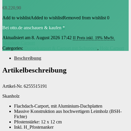
€
8.220,90
Add to wishlist
Added to wishlist
Removed from wishlist
0
Bei otto.de anschauen & kaufen *
Aktualisiert am 8. August 2026 17:42
II Preis inkl. 19% MwSt.
Skanholz Carport
Categories:
Doppelcarport & Carport mit Schuppen
,
Holz Carport
Beschreibung
Artikelbeschreibung
Artikel-Nr. 6255515191
Skanholz
Flachdach-Carport, mit Aluminium-Dachplatten
Massive Konstruktion aus hochwertigem Leimholz (BSH-
Fichte)
Pfostenstärke: 12 x 12 cm
Inkl. H_Pfostenanker