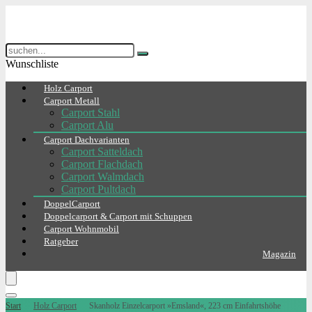
Wunschliste
Holz Carport
Carport Metall
Carport Stahl
Carport Alu
Carport Dachvarianten
Carport Satteldach
Carport Flachdach
Carport Walmdach
Carport Pultdach
DoppelCarport
Doppelcarport & Carport mit Schuppen
Carport Wohnmobil
Ratgeber
Magazin
Start
Holz Carport
Skanholz Einzelcarport »Emsland«, 223 cm Einfahrtshöhe