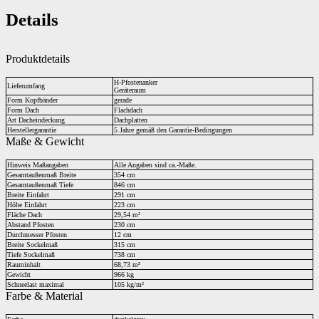
Details
Produktdetails
H-Pfostenanker
Lieferumfang
Geräteraum
Form Kopfbänder
gerade
Form Dach
Flachdach
Art Dacheindeckung
Dachplatten
Herstellergarantie
5 Jahre gemäß den Garantie-Bedingungen
Maße & Gewicht
Hinweis Maßangaben
Alle Angaben sind ca.-Maße.
Gesamtaußenmaß Breite
354 cm
Gesamtaußenmaß Tiefe
846 cm
Breite Einfahrt
291 cm
Höhe Einfahrt
223 cm
Fläche Dach
29,54 m²
Abstand Pfosten
230 cm
Durchmesser Pfosten
12 cm
Breite Sockelmaß
315 cm
Tiefe Sockelmaß
738 cm
Rauminhalt
68,73 m³
Gewicht
966 kg
Schneelast maximal
105 kg/m²
Farbe & Material