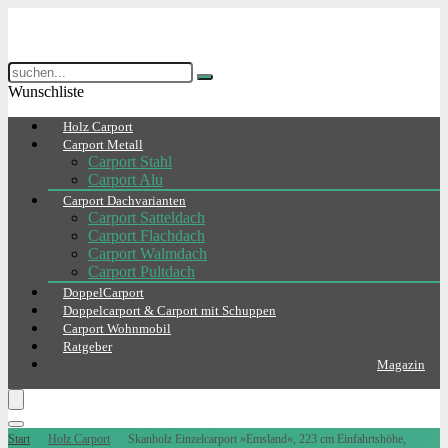
Wunschliste
Holz Carport
Carport Metall
Carport Stahl
Carport Alu
Carport Dachvarianten
Carport Satteldach
Carport Flachdach
Carport Walmdach
Carport Pultdach
DoppelCarport
Doppelcarport & Carport mit Schuppen
Carport Wohnmobil
Ratgeber
Magazin
Start
Holz Carport
Skanholz Einzelcarport »Emsland«, 223 cm Einfahrtshöhe,