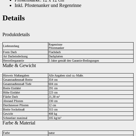
Inkl. Pfostenanker und Regenrinne
Details
Produktdetails
Regenrinne
Lieferumfang
Pfostenanker
Form Dach
Flachdach
Art Dacheindeckung
Dachplatten
Herstellergarantie
5 Jahre gemäß den Garantie-Bedingungen
Maße & Gewicht
Hinweis Maßangaben
Alle Angaben sind ca.-Maße.
Gesamtaußenmaß Breite
354 cm
Gesamtaußenmaß Tiefe
604 cm
Breite Einfahrt
291 cm
Höhe Einfahrt
223 cm
Fläche Dach
21,38 m²
Abstand Pfosten
230 cm
Durchmesser Pfosten
12 cm
Breite Sockelmaß
315 cm
Gewicht
408 kg
Schneelast maximal
105 kg/m²
Farbe & Material
Farbe
natur