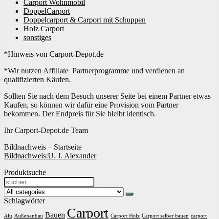
Carport Wohnmobil
DoppelCarport
Doppelcarport & Carport mit Schuppen
Holz Carport
sonstiges
*Hinweis von Carport-Depot.de
*Wir nutzen Affiliate Partnerprogramme und verdienen an
qualifizierten Käufen.
Sollten Sie nach dem Besuch unserer Seite bei einem Partner etwas
Kaufen, so können wir dafür eine Provision vom Partner
bekommen. Der Endpreis für Sie bleibt identisch.
Ihr Carport-Depot.de Team
Bildnachweis – Startseite
Bildnachweis:
U. J. Alexander
Produktsuche
Search
for:
Schlagwörter
Carport
Bauen
Alu
Außenanbau
Carport Holz
Carport selber bauen
carport