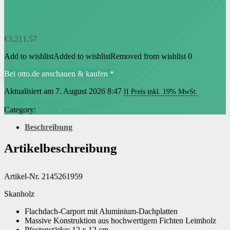
€
3.211,57
Add to wishlist
Added to wishlist
Removed from wishlist
0
Bei otto.de anschauen & kaufen *
Aktualisiert am 7. August 2026 8:47
II Preis inkl. 19% MwSt.
Skanholz Carport
Category:
Holz Carport
Beschreibung
Artikelbeschreibung
Artikel-Nr. 2145261959
Skanholz
Flachdach-Carport mit Aluminium-Dachplatten
Massive Konstruktion aus hochwertigem Fichten Leimholz
Pfostenstärke: 12 x 12 cm