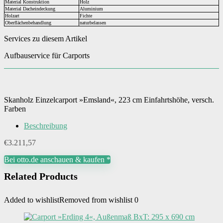
Material Konstruktion
Holz
Material Dacheindeckung
Aluminium
Holzart
Fichte
Oberflächenbehandlung
naturbelassen
Services zu diesem Artikel
Aufbauservice für Carports
Skanholz Einzelcarport »Emsland«, 223 cm Einfahrtshöhe, versch.
Farben
Beschreibung
€
3.211,57
Bei otto.de anschauen & kaufen *
Related Products
Added to wishlist
Removed from wishlist
0