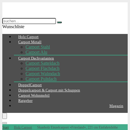
Wunschliste
Holz Carport
Carport Metall
Carport Stahl
Carport Alu
Carport Dachvarianten
Carport Satteldach
Carport Flachdach
Carport Walmdach
Carport Pultdach
DoppelCarport
Doppelcarport & Carport mit Schuppen
Carport Wohnmobil
Ratgeber
Magazin
Start
Holz Carport
Skanholz Einzelcarport »Friesland«, 221 cm Einfahrtshöhe