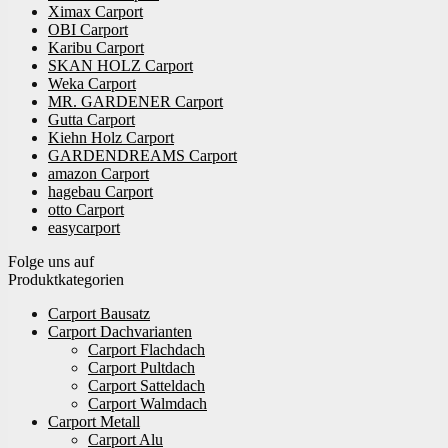
Ximax Carport
OBI Carport
Karibu Carport
SKAN HOLZ Carport
Weka Carport
MR. GARDENER Carport
Gutta Carport
Kiehn Holz Carport
GARDENDREAMS Carport
amazon Carport
hagebau Carport
otto Carport
easycarport
Folge uns auf
Produktkategorien
Carport Bausatz
Carport Dachvarianten
Carport Flachdach
Carport Pultdach
Carport Satteldach
Carport Walmdach
Carport Metall
Carport Alu