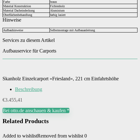
Farbe
braun
Material Konstruktion
Fichtenholz
Material Dacheindeckung
Aluminium
Oberflächenbehandlung
farbig lasiert
Hinweise
Aufbauhinweise
Selbstmontage mit Aufbauanleitung
Services zu diesem Artikel
Aufbauservice für Carports
Skanholz Einzelcarport »Friesland«, 221 cm Einfahrtshöhe
Beschreibung
€
3.455,41
Bei otto.de anschauen & kaufen *
Related Products
Added to wishlist
Removed from wishlist
0