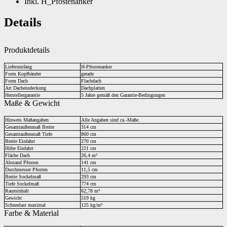
Inkl. H_Pfostenanker
Details
Produktdetails
Lieferumfang
H-Pfostenanker
Form Kopfbänder
gerade
Form Dach
Flachdach
Art Dacheindeckung
Dachplatten
Herstellergarantie
5 Jahre gemäß den Garantie-Bedingungen
Maße & Gewicht
Hinweis Maßangaben
Alle Angaben sind ca.-Maße.
Gesamtaußenmaß Breite
314 cm
Gesamtaußenmaß Tiefe
860 cm
Breite Einfahrt
270 cm
Höhe Einfahrt
221 cm
Fläche Dach
26,4 m²
Abstand Pfosten
141 cm
Durchmesser Pfosten
11,5 cm
Breite Sockelmaß
293 cm
Tiefe Sockelmaß
774 cm
Rauminhalt
62,78 m³
Gewicht
519 kg
Schneelast maximal
125 kg/m²
Farbe & Material