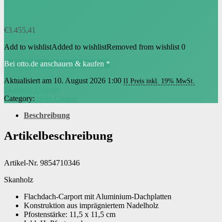
€
3.455,41
Add to wishlist
Added to wishlist
Removed from wishlist
0
Bei otto.de anschauen & kaufen *
Aktualisiert am 10. August 2026 1:00
II Preis inkl. 19% MwSt.
Skanholz Carport
Category:
Holz Carport
Beschreibung
Artikelbeschreibung
Artikel-Nr. 9854710346
Skanholz
Flachdach-Carport mit Aluminium-Dachplatten
Konstruktion aus imprägniertem Nadelholz
Pfostenstärke: 11,5 x 11,5 cm