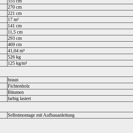
555 cm
270 cm
221 cm
17 m²
141 cm
11,5 cm
293 cm
469 cm
41,04 m³
526 kg
125 kg/m²
braun
Fichtenholz
Bitumen
farbig lasiert
Selbstmontage mit Aufbauanleitung