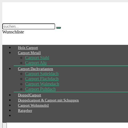
Wunschliste
Holz Carport
Carport Metall
Carport Stahl
Carport Alu
Carport Dachvarianten
Carport Satteldach
Carport Flachdach
Carport Walmdach
Carport Pultdach
DoppelCarport
Doppelcarport & Carport mit Schuppen
Carport Wohnmobil
Ratgeber