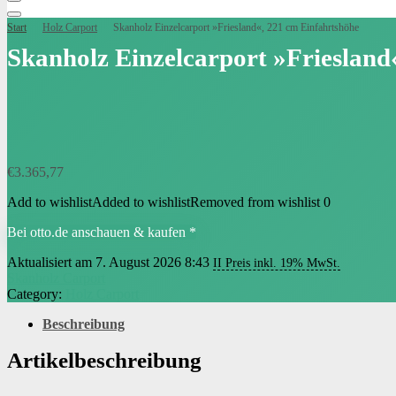
Start
Holz Carport
Skanholz Einzelcarport »Friesland«, 221 cm Einfahrtshöhe
Skanholz Einzelcarport »Friesland
€
3.365,77
Add to wishlist
Added to wishlist
Removed from wishlist
0
Bei otto.de anschauen & kaufen *
Aktualisiert am 7. August 2026 8:43
II Preis inkl. 19% MwSt.
Skanholz Carport
Category:
Holz Carport
Beschreibung
Artikelbeschreibung