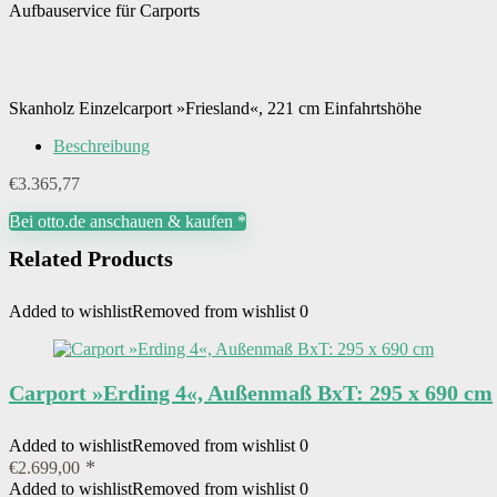
Aufbauservice für Carports
Skanholz Einzelcarport »Friesland«, 221 cm Einfahrtshöhe
Beschreibung
€
3.365,77
Bei otto.de anschauen & kaufen *
Related Products
Added to wishlist
Removed from wishlist
0
Carport »Erding 4«, Außenmaß BxT: 295 x 690 cm
Added to wishlist
Removed from wishlist
0
€
2.699,00
Added to wishlist
Removed from wishlist
0