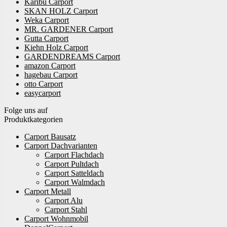
Karibu Carport
SKAN HOLZ Carport
Weka Carport
MR. GARDENER Carport
Gutta Carport
Kiehn Holz Carport
GARDENDREAMS Carport
amazon Carport
hagebau Carport
otto Carport
easycarport
Folge uns auf
Produktkategorien
Carport Bausatz
Carport Dachvarianten
Carport Flachdach
Carport Pultdach
Carport Satteldach
Carport Walmdach
Carport Metall
Carport Alu
Carport Stahl
Carport Wohnmobil