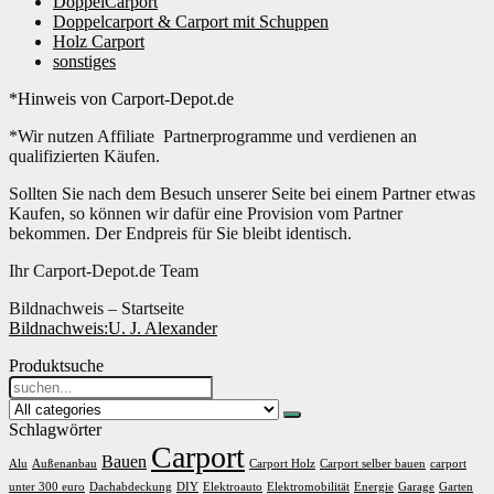
DoppelCarport
Doppelcarport & Carport mit Schuppen
Holz Carport
sonstiges
*Hinweis von Carport-Depot.de
*Wir nutzen Affiliate Partnerprogramme und verdienen an
qualifizierten Käufen.
Sollten Sie nach dem Besuch unserer Seite bei einem Partner etwas
Kaufen, so können wir dafür eine Provision vom Partner
bekommen. Der Endpreis für Sie bleibt identisch.
Ihr Carport-Depot.de Team
Bildnachweis – Startseite
Bildnachweis:
U. J. Alexander
Produktsuche
Search
for:
Schlagwörter
Carport
Bauen
Alu
Außenanbau
Carport Holz
Carport selber bauen
carport
unter 300 euro
Dachabdeckung
DIY
Elektroauto
Elektromobilität
Energie
Garage
Garten