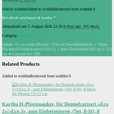
Ursprünglicher
Aktueller
€
1.169,00
€
1.099,00
Preis
Preis
Add to wishlist
Added to wishlist
Removed from wishlist
0
war:
ist:
€1.169,00
€1.099,00.
Bei obi.de anschauen & kaufen *
Aktualisiert am 5. August 2026 22:59
II Preis inkl. 19% MwSt.
OBI Carport
Category:
DoppelCarport
Stabile, 12 cm starke Pfosten • 270 cm Durchfahrtsbreite ✓ Weka
Flachdach-Doppelcarport 618 Gr. 1 ohne Dachplatten 603 cm x 512
cm ➜ Carports bei OBI
Related Products
Added to wishlist
Removed from wishlist
0
Karibu H-Pfostenanker, für Doppelcarport »Eco
2«/»Eco 3«, zum Einbetonieren, (Set, 8-St), 8