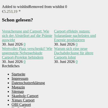
Added to wishlist
Removed from wishlist
0
€
5.253,19
Schon gelesen?
Versicherung und Carport: Wie
Carport effektiv nutzen:
sich der Abstellort auf die Prämie
Solaranlage nachrüsten und
auswirkt
Energie produzieren
30. Juni 2026
0
30. Juni 2026
0
Wertvoller Platz verschenkt? Wie
Warum sich eine neue
ungenutzte Nebengebäude
Dachabdeckung für ältere
Carport-Projekte behindern
Carports lohnt
30. Juni 2026
0
30. Juni 2026
0
Rechtliches
Startseite
Impressum
Datenschutzerklärung
Magazin
Sitemap
Skanholz Carport
Ximax Carport
OBI Carport