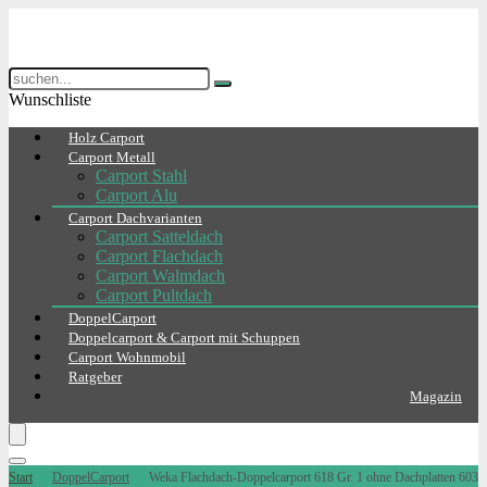
Wunschliste
Holz Carport
Carport Metall
Carport Stahl
Carport Alu
Carport Dachvarianten
Carport Satteldach
Carport Flachdach
Carport Walmdach
Carport Pultdach
DoppelCarport
Doppelcarport & Carport mit Schuppen
Carport Wohnmobil
Ratgeber
Magazin
Start
DoppelCarport
Weka Flachdach-Doppelcarport 618 Gr. 1 ohne Dachplatten 603