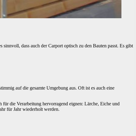
 sinnvoll, dass auch der Carport optisch zu den Bauten passt. Es gibt
 stimmig auf die gesamte Umgebung aus. Oft ist es auch eine
ich für die Verarbeitung hervorragend eignen: Lärche, Eiche und
hr für Jahr wiederholt werden.