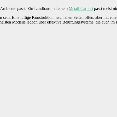
e Ambiente passt. Ein Landhaus mit einem
Metall-Carport
passt meist ni
 sein. Eine luftige Konstruktion, nach allen Seiten offen, aber mit ei
ie meisten Modelle jedoch über effektive Belüftungssysteme, die auch i