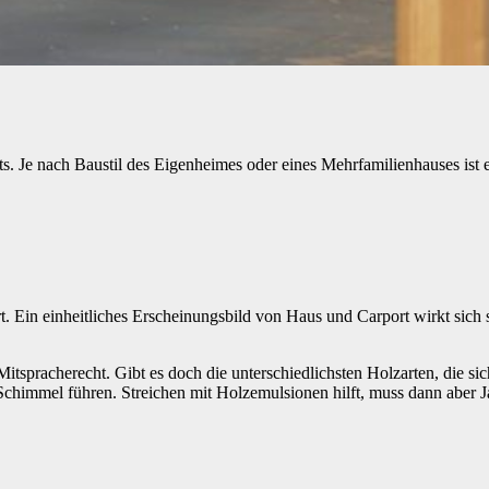
s. Je nach Baustil des Eigenheimes oder eines Mehrfamilienhauses ist es
rt. Ein einheitliches Erscheinungsbild von Haus und Carport wirkt sich
 Mitspracherecht. Gibt es doch die unterschiedlichsten Holzarten, die s
chimmel führen. Streichen mit Holzemulsionen hilft, muss dann aber Ja