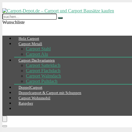
Wunschliste
Holz Carport
Carport Metall
Carport Stahl
Carport Alu
Carport Dachvarianten
Carport Satteldach
Carport Flachdach
Carport Walmdach
Carport Pultdach
DoppelCarport
Doppelcarport & Carport mit Schuppen
Carport Wohnmobil
Ratgeber