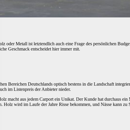
z oder Metall ist letztendlich auch eine Frage des persönlichen Budget
iche Geschmack entscheidet hier immer mit.
chen Bereichen Deutschlands optisch bestens in die Landschaft integrie
auch im Listenpreis der Anbieter nieder.
on Holz macht aus jedem Carport ein Unikat. Der Kunde hat durchaus ein
in. Holz wird im Laufe der Jahre Risse bekommen, und Nässe kann zu S